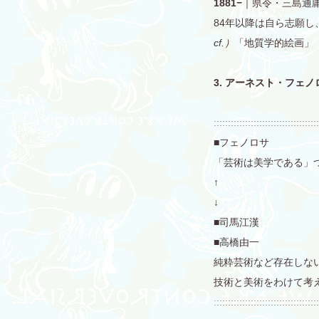
1881−
｜県令・三島通
84年以降は自ら志願
cf.）
「地質学的絵画」
3. アーネスト・フェ
:::::::::::::::::::::::::::::::::::::
■フェノロサ
「芸術は美学である」
↑
↓
■司馬江漢
■高橋由一
純粋芸術など存在しな
技術と美術をわけて考
:::::::::::::::::::::::::::::::::::::