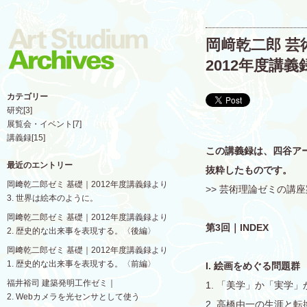
岡﨑乾二郎 芸
2012年度講
カテゴリー
研究
[3]
展覧会・イベント
[7]
講義録
[15]
この講義録は、四谷ア
最近のエントリー
抜粋したものです。
岡﨑乾二郎ゼミ 基礎｜2012年度講義録より
>> 芸術理論ゼミの講
3. 世界は絵本のように。
岡﨑乾二郎ゼミ 基礎｜2012年度講義録より
第3回｜INDEX
2. 歴史的な出来事を表現する。〈後編〉
岡﨑乾二郎ゼミ 基礎｜2012年度講義録より
1. 歴史的な出来事を表現する。〈前編〉
I. 絵画をめぐる問題群
福井裕司 建築発明工作ゼミ｜
1. 「美学」か「実学」
2. Webカメラを光センサとして使う
2. 高橋由一の生涯と転