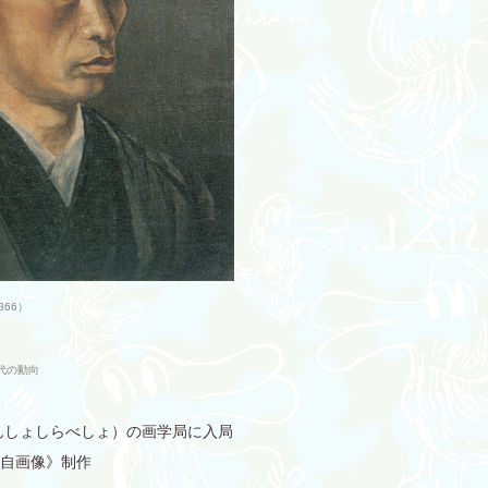
66）
代の動向
ばんしょしらべしょ）の画学局に入局
姿の自画像》制作