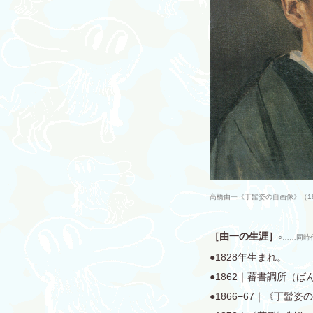
高橋由一《丁髷姿の自画像》（18
［由一の生涯］
○……同時
●1828年生まれ。
●1862｜蕃書調所（
●1866−67｜《丁髷