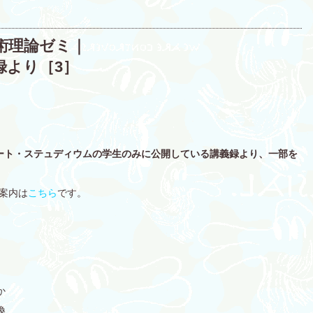
術理論ゼミ｜
義録より［3］
ート・ステュディウムの学生のみに公開している講義録より、一部を
座案内は
こちら
です。
か
換