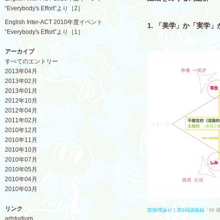
“Everybody's Effort”より［2］
English Inter-ACT 2010年度イベント
1. 「美学」か「実学」
“Everybody's Effort”より［1］
アーカイブ
すべてのエントリー
2013年04月
2013年02月
2013年01月
2012年10月
2012年04月
2011年02月
2010年12月
2010年11月
2010年10月
2010年07月
2010年05月
2010年04月
2010年03月
リンク
芸術理論ゼミ第2回講義録
「IV
artstudium