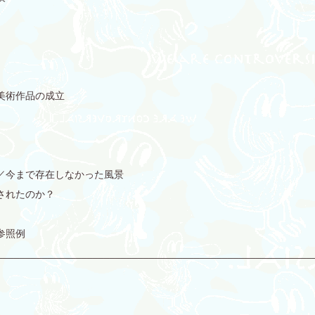
の美術作品の成立
争／今まで存在しなかった風景
承されたのか？
参照例
________________________________________________________