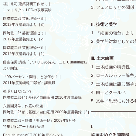
福井裕司 建築発明工作ゼミ｜
3. フェノロサとの関係
1. マトリクス LEDの表示実験
岡﨑乾二郎 芸術理論ゼミ｜
II. 技術と美学
2012年度講義録より［3］
1. 『絵画の領分』より
岡﨑乾二郎 芸術理論ゼミ｜
2012年度講義録より［2］
2. 美学的対象として
岡﨑乾二郎 芸術理論ゼミ｜
2012年度講義録より［1］
Ⅲ. 土木絵画
藤富保男 講義「アメリカの詩人、E. E. Cummings」
1. 土木絵画の特異性
より朗読
2. ローカルカラー論
「99パーセント問題」とは何か？｜
2011年度岡崎乾二郎ゼミ講義録
3. 土木絵画は誰に継
発明とはなにか？｜
4. 由一とクールベ
岡﨑乾二郎ゼミ基礎／自由応用 2010年度講義録
5. 文学／思想における
六義園見学、作庭の問題｜
__________________
岡﨑乾二郎ゼミ基礎／自由応用 2009年度講義録［2］
岡﨑乾二郎＝監修『美術手帖』2008年8月号
I.
特集 現代アート基礎演習
絵画をめぐる問題群
English Inter-ACT 2010年度イベント