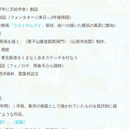
77年に天絵学舎）創設
校 創設（フォンタネージ来日→2年後帰国）
（映画
『ラストサムライ』
冒頭、由一の描いた横浜の風景に酷似）
日
の風景画を描く。《栗子山隧道図西洞門》《山形市街図》制作。
 廃校
校。東北新道をくまなく歩きスケッチを行なう
校創設（フェノロサ、岡倉天心ら講師）
 西洋画科、図案科設立
描。
約6年間）｜洋画。東洋の画題として描かれていたものを批評的に描
すような作品。
官》
、
《花魁》