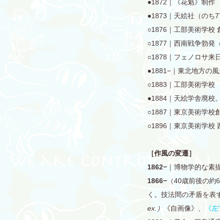
●1872｜《花魁》制作
●1873｜天絵社（のち
○1876｜工部美術学
○1877｜西南戦争勃発
○1878｜フェノロサ来
●1881−｜東北地方
○1883｜工部美術学校
●1884｜天絵学舎廃
○1887｜東京美術学
○1896｜東京美術学校
［作風の変遷］
1862−
｜博物学的な素
1866−
（40歳前後の
く。技法間の矛盾を表
ex.）
《自画像》、
《左