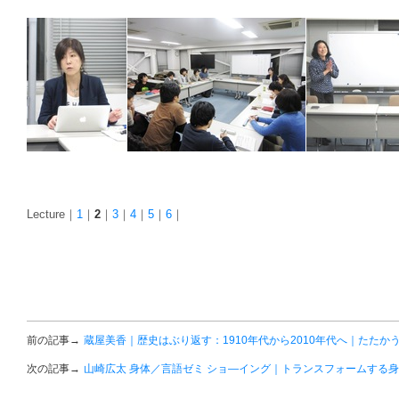
Lecture｜
1
｜
2
｜
3
｜
4
｜
5
｜
6
｜
前の記事→
蔵屋美香｜歴史はぶり返す：1910年代から2010年代へ｜たたかう
次の記事→
山崎広太 身体／言語ゼミ ショ―イング｜トランスフォームする