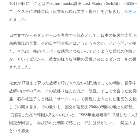
10月29日に「ことばのpicture books講座 Lost Modern Girls編
て、ゲストに佐藤泉氏（日本近代現代文学・批評）をお招きし、
公開レ
れました。
日本文学からモダンガールを考察する視点として、日本の植民地支配下
森崎和江の言葉、その日本語表現とはどういうものか、という問いが軸
た。それは一種のバラバラな感覚とつながっていくような近代の体験と
か、という仮説から、彼女の様々な時期の言葉と共にモダンガールの視
されました。
彼女が17歳まで育った故郷と呼びきれない植民地としての朝鮮、留学
故郷のはずの日本、その後移り住んだ九州・筑豊、そこで出会った女炭
雁、石牟礼道子らと雑誌「サークル村」で実現しようとした集団的文化
しての聞き書き。その最中も、国交が途絶え20年の朝鮮の地との断絶
て認識した在日韓国人2世への思いと、1968年金嬉老事件で感じた「
国交が回復し、再び訪れた朝鮮で感じた「私には顔がない」「鋳型のよ
という感覚。