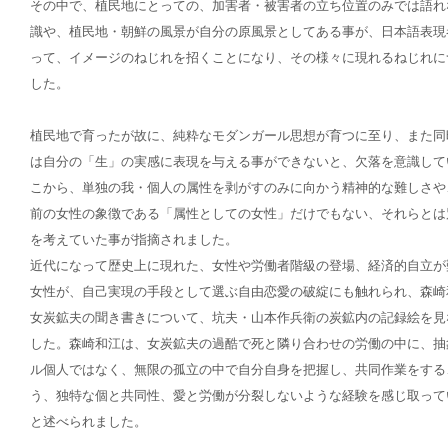
その中で、植民地にとっての、加害者・被害者の立ち位置のみでは語れ
識や、植民地・朝鮮の風景が自分の原風景としてある事が、日本語表現
って、イメージのねじれを招くことになり、その様々に現れるねじれに
した。
植民地で育ったが故に、純粋なモダンガール思想が育つに至り、また同
は自分の「生」の実感に表現を与える事ができないと、欠落を意識して
こから、単独の我・個人の属性を剥がすのみに向かう精神的な難しさや
前の女性の象徴である「属性としての女性」だけでもない、それらとは
を考えていた事が指摘されました。
近代になって歴史上に現れた、女性や労働者階級の登場、経済的自立が
女性が、自己実現の手段として選ぶ自由恋愛の破綻にも触れられ、森崎
女炭鉱夫の聞き書きについて、坑夫・山本作兵衛の炭鉱内の記録絵を見
した。森崎和江は、女炭鉱夫の過酷で死と隣り合わせの労働の中に、抽
ル個人ではなく、無限の孤立の中で自分自身を把握し、共同作業をする
う、独特な個と共同性、愛と労働が分裂しないような経験を感じ取って
と述べられました。