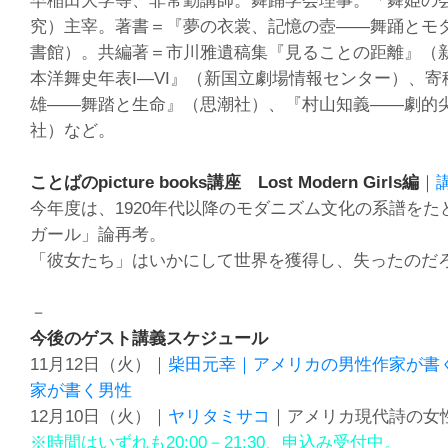
早稲田大学等、非常勤講師。舞踊学会理事。「舞姫の
究）主宰。著書＝『夢の衣裳、記憶の壺——舞踊とモ
書館）。共編著＝市川雅遺稿集『見ることの距離』（
本洋舞史年表I—VI』（新国立劇場情報センター）、寄
雄——舞踏と生命』（思潮社）、『村山知義——劇的
社）など。
ことばのpicture books講座 Lost Modern Girls編
｜
今年度は、1920年代以降のモダニズム文化の系譜をた
ガール」論再考。
「彼女たち」はいかにして世界を獲得し、失ったのだ
－
今後のゲスト講義スケジュール
11月12日（火）｜
柴田元幸｜アメリカの男性作家が書
家が書く男性
12月10日（火）｜
ヤリタミサコ
｜アメリカ現代詩の女
※時間はいずれも20:00－21:30、申込み受付中。