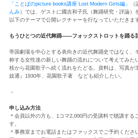
「ことばのpicture books講座 Lost Modern Girls編」
（
んみ
）では、ゲストに國吉和子氏（舞踊研究・評論）
以下のテーマで公開レクチャーを行なっていただきま
もうひとつの近代舞踊――フォックストロットを踊る
帝国劇場を中心とする表向きの近代舞踊史ではなく、
称する女性達の新しい舞踊の流れについて考えてみた
枝から花園歌子へ続く流れをたどる。資料は、写真が
妓通』1930年、花園歌子著 なども紹介したい。
－
申し込み方法
＊会員以外の方も、1コマ2,000円の受講料で聴講する
す。
＊事務室までお電話またはファックスでご予約くださ