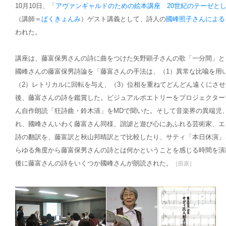
10月10日、
「アヴァンギャルドのための絵本講座 20世紀のテーゼと
（講師＝
ぱくきょんみ
）ゲスト講義として、詩人の
國峰照子さんによる
われた。
講座は、藤富保男さんの詩に曲をつけた矢野顕子さんの歌「一分間」と
國峰さんの藤富保男詩論を「藤富さんの手法は、（1）異常な比喩を用
（2）レトリカルに回転を与え、（3）位相を重ねてどんどん遠くにさ
後、藤富さんの詩を鑑賞した。ビジュアルポエトリーをプロジェクター
ん自作朗読「狂詩曲・鈴木清」をMDで聞いた。そして音楽界の異端児
れ、國峰さんいわく藤富さん同様、諧謔と遊び心にあふれる芸術家、エ
詩の翻訳を、藤富訳と秋山邦晴訳とで比較したり、サティ「本日休演」
らゆる角度から藤富保男さんの詩とは何かということを感じる時間を演
後に藤富さんの詩をいくつか國峰さんが朗読された。
［田原］