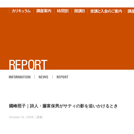
INFOMATION
NEWS
REPORT
國峰照子｜詩人・藤富保男がサティの影を追いかけるとき
October 31, 2008｜
講義