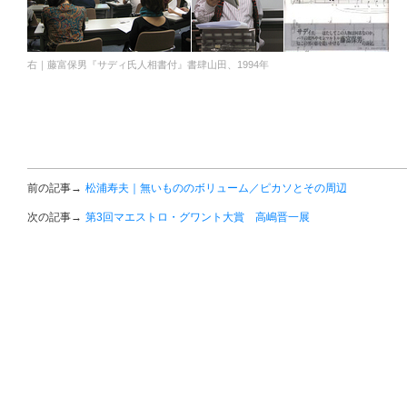
右｜藤富保男『サディ氏人相書付』書肆山田、1994年
前の記事→
松浦寿夫｜無いもののボリューム／ピカソとその周辺
次の記事→
第3回マエストロ・グワント大賞 高嶋晋一展