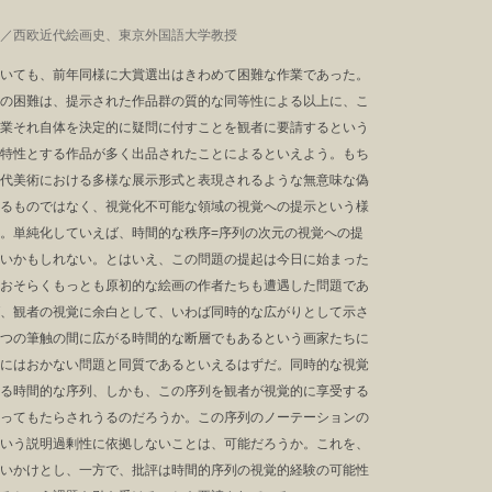
／西欧近代絵画史、東京外国語大学教授
いても、前年同様に大賞選出はきわめて困難な作業であった。
の困難は、提示された作品群の質的な同等性による以上に、こ
業それ自体を決定的に疑問に付すことを観者に要請するという
特性とする作品が多く出品されたことによるといえよう。もち
代美術における多様な展示形式と表現されるような無意味な偽
るものではなく、視覚化不可能な領域の視覚への提示という様
。単純化していえば、時間的な秩序=序列の次元の視覚への提
いかもしれない。とはいえ、この問題の提起は今日に始まった
おそらくもっとも原初的な絵画の作者たちも遭遇した問題であ
、観者の視覚に余白として、いわば同時的な広がりとして示さ
つの筆触の間に広がる時間的な断層でもあるという画家たちに
にはおかない問題と同質であるといえるはずだ。同時的な視覚
る時間的な序列、しかも、この序列を観者が視覚的に享受する
ってもたらされうるのだろうか。この序列のノーテーションの
いう説明過剰性に依拠しないことは、可能だろうか。これを、
いかけとし、一方で、批評は時間的序列の視覚的経験の可能性