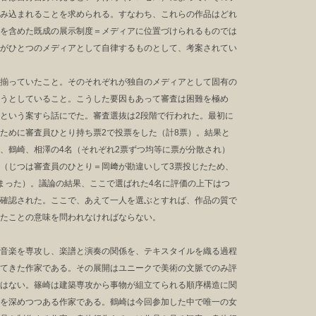
み込まれることを求められる。すなわち、これらの作品はどれ
を含めた既成の展示制度＝メディアに位置づけられるものでは
がひとつのメディアとして自律するものとして、考案されてい
揃っていたこと。そのそれぞれが独自のメディアとして固有の
うとしていること。こうした要因もあって審査は困難を極め
という案すら話にでた。審査選抜は2段階で行われた。最初に
ために審査員ひとり持ち票2で投票をした（計8票）。結果と
、鶴崎、相澤の4名（それぞれ2票ずつ均等に票が分散され）
（じつは審査員のひとり＝岡﨑が勘違いして3票投じたため、
まった）。議論の結果、ここで選ばれた4名に評価の上下はつ
確認された。ここで、あえて一人を選ぶとすれば、作品の質で
たことの意味を問われなければならない。
音楽を専攻し、楽譜と演奏の関係を、テキスタイルを織る過程
てきた作家である。その展開はユニークで美術の文脈でのみ評
はない。篠崎は建築専攻から事物が組立てられる順序構造に関
を深めつつある作家である。鶴崎は今回参加した中で唯一の女