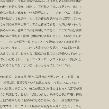
品を制作する作家の身体行為あるいは作品を見る観客の身体行
の枠＝形態を浸食、越境し、不可視／可視の境界を作り出して
作品を見る／触れる／作る過程において、メディウム（主体と
間を結びつける媒体）としての作品形態がまさに変容していっ
こそ関心を集中し制作してきた作家である。相澤は長いキャリ
あるが近年、急激に作品を展開しつつある。ここで作品は視覚
体行為に関与する関数（機能的な道具）として、組みたてられ
り、この4人が同列一位であるという見解においては審査員全
ていた。ゆえに、ここから大賞をひとり選ぶことは 別の次元
あえていえば、もっとも（既成の文脈での）評価のむずかしい
でないだろうか。つまりマエストロ・グワントという賞がなけ
ばれることのないような、もっとも定位しにくい作品。
のち再度、各審査員1票で2段階目の投票を行った。結果、鶴
票、相澤1票、篠崎0票という結果になり、今回のマエストロ・
いづみ氏に決定した。彼女が選ばれた理由はもっとも定着が困
うけ展開しているという点につきた。鶴崎の仕事が存在し持続
と他の作家たちにも励みになるにちがいない。責任重大であ
はマエストロ・グワント応募者全員を組み合わせたシリーズと