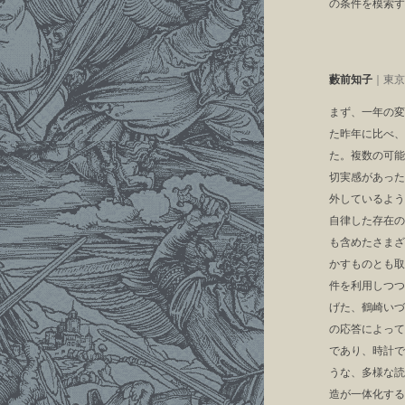
の条件を模索す
藪前知子
｜東京
まず、一年の変
た昨年に比べ、
た。複数の可能
切実感があった
外しているよう
自律した存在の
も含めたさまざ
かすものとも取
件を利用しつつ
げた、鶴崎いづ
の応答によって
であり、時計で
うな、多様な読
造が一体化する