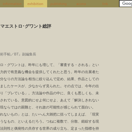
4回マエストロ･グワント総評
術手帖／BT』副編集長
ロ・グワントは、昨年にも増して、「審査する・される」とい
力的で有意義な機会を提供してくれたと思う。昨年の出展者た
分なりの方法論を相当に絞り込んで定め、結果、作品としての
ましたケースが、少なからず見られた。その点では、今年の出
り「ブレている」。方法論や作品の中に、良くも悪しくも、未
されている。意図的にせよ何にせよ、あえて「解決しきれない
現ならではの困難と、それ故の可能性が感じられて面白い。
れないもの」とは、たいへん大雑把に括ってしまえば、「現実
うなもの、といえるだろう。つねに複数で、分散、錯綜する現
法則性と偶発性の共存する世界の成り立ち、定まった指標を持