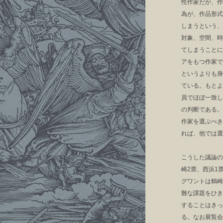
性作家だが、作
為が、作品形式
しまうという、
対象、空間、時
てしまうことに
アをもつ作家で
というよりも身
ている。もとよ
員でほぼ一致し
の判断である。
作家を選ぶべき
れば、他では選
こうした議論の
崎2票、西浜1
グワントは鶴崎
難な課題をひき
することはきっ
る。なお展覧会