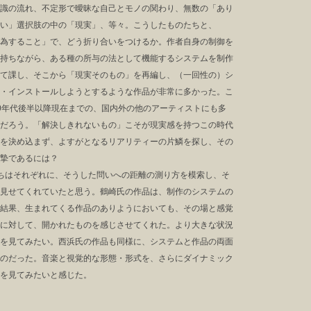
識の流れ、不定形で曖昧な自己とモノの関わり、無数の「あり
い」選択肢の中の「現実」、等々。こうしたものたちと、
為すること」で、どう折り合いをつけるか。作者自身の制御を
持ちながら、ある種の所与の法として機能するシステムを制作
て課し、そこから「現実そのもの」を再編し、（一回性の）シ
・インストールしようとするような作品が非常に多かった。こ
0年代後半以降現在までの、国内外の他のアーティストにも多
だろう。「解決しきれないもの」こそが現実感を持つこの時代
を決め込まず、よすがとなるリアリティーの片鱗を探し、その
摯であるには？
ちはそれぞれに、そうした問いへの距離の測り方を模索し、そ
見せてくれていたと思う。鶴崎氏の作品は、制作のシステムの
結果、生まれてくる作品のありようにおいても、その場と感覚
に対して、開かれたものを感じさせてくれた。より大きな状況
を見てみたい。西浜氏の作品も同様に、システムと作品の両面
のだった。音楽と視覚的な形態・形式を、さらにダイナミック
を見てみたいと感じた。