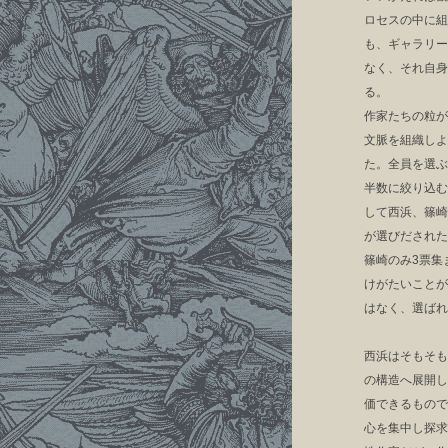
ロセスの中に組
も、ギャラリー
なく、それ自身
る。
作家たちの粒が
文脈を組織しよ
た。全員を選ぶ
半数に絞り込む
して西浜、篠崎
が選びだされた
篠崎のみ3票集
けがたいことが
はなく、選ばれ
西浜はそもそも
の構造へ展開し
価できるもので
心を集中し探求