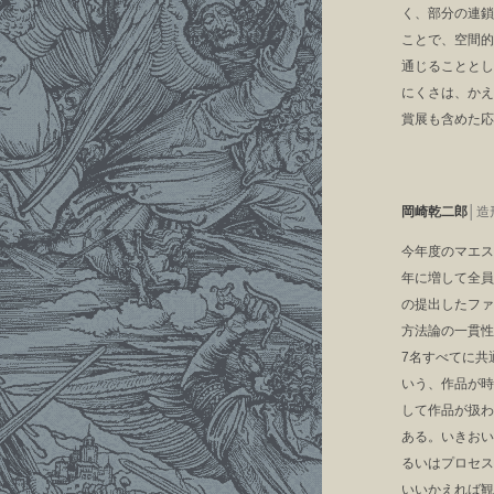
く、部分の連鎖
ことで、空間的
通じることとし
にくさは、かえ
賞展も含めた応
岡崎乾二郎
│造
今年度のマエス
年に増して全員
の提出したファ
方法論の一貫性
7名すべてに共
いう、作品が時
して作品が扱わ
ある。いきおい
るいはプロセス
いいかえれば観