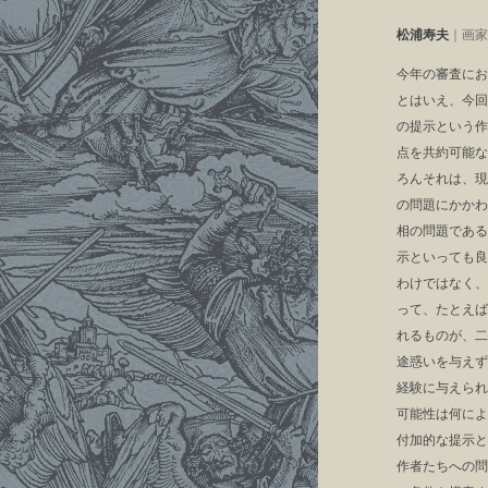
松浦寿夫
｜画家
今年の審査にお
とはいえ、今回
の提示という作
点を共約可能な
ろんそれは、現
の問題にかかわ
相の問題である
示といっても良
わけではなく、
って、たとえば
れるものが、二
途惑いを与えず
経験に与えられ
可能性は何によ
付加的な提示と
作者たちへの問