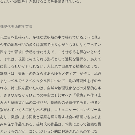
るという課題を引き受けることを要請されている。
都現代美術館学芸員
化に目を見張った。多様な選択肢の中で揺れているように見え
今年の応募作品の多くは寡黙でありながらも迷いなく立ってい
性をその背後に予感させたうえで、こうせざるを得ないという
。それは、視覚に与えられる形式として適切な選択を、あえて
に見えるせいかもしれない。人知れず自生する植物のような、
寡黙さは、美術（のみならずあらゆるメディア）が持つ、流通
まなレベルでのスペクタクル性について、別の可能性をほのめ
れる。特に眼を惹いたのは、自然や物理現象などの外部的な条
、ささやかながらひとつの宇宙にも比すべき「環境」を作り上
み氏と篠崎英介氏の二作品だ。鶴崎氏の受賞作である、他者と
繋がれていく人工的な木の枝は、コミュニケーションのツール
あり、擬態による同化と増殖を繰り返す社会の縮図でもあるよ
みを促す作品である。篠崎氏の作品は、均衡によって複雑な構
というものだが、コンポジション的に解決されたものではな