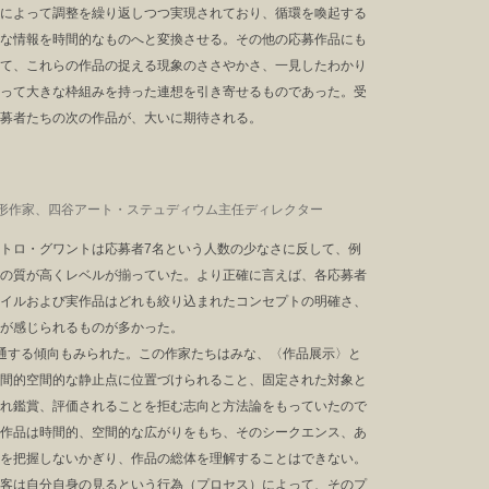
によって調整を繰り返しつつ実現されており、循環を喚起する
な情報を時間的なものへと変換させる。その他の応募作品にも
て、これらの作品の捉える現象のささやかさ、一見したわかり
って大きな枠組みを持った連想を引き寄せるものであった。受
募者たちの次の作品が、大いに期待される。
形作家、四谷アート・ステュディウム主任ディレクター
トロ・グワントは応募者7名という人数の少なさに反して、例
の質が高くレベルが揃っていた。より正確に言えば、各応募者
イルおよび実作品はどれも絞り込まれたコンセプトの明確さ、
が感じられるものが多かった。
通する傾向もみられた。この作家たちはみな、〈作品展示〉と
間的空間的な静止点に位置づけられること、固定された対象と
れ鑑賞、評価されることを拒む志向と方法論をもっていたので
作品は時間的、空間的な広がりをもち、そのシークエンス、あ
を把握しないかぎり、作品の総体を理解することはできない。
客は自分自身の見るという行為（プロセス）によって、そのプ