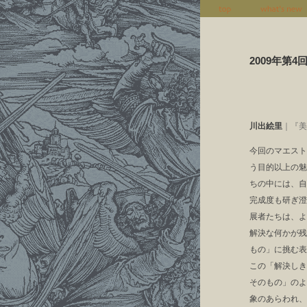
2009年第
川出絵里
｜『美
今回のマエスト
う目的以上の魅
ちの中には、自
完成度も研ぎ澄
展者たちは、よ
解決な何かが残
もの」に挑む表
この「解決しき
そのもの」のよ
象のあらわれ、