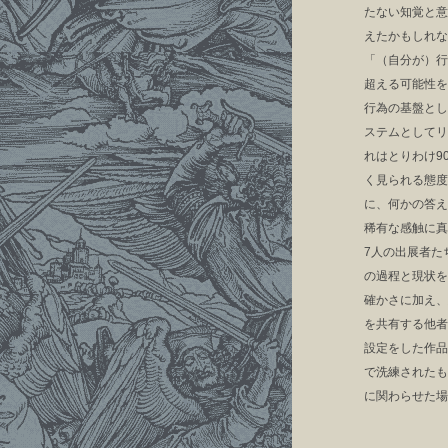
たない知覚と意
えたかもしれな
「（自分が）行
超える可能性を
行為の基盤とし
ステムとしてリ
れはとりわけ9
く見られる態度
に、何かの答え
稀有な感触に真
7人の出展者た
の過程と現状を
確かさに加え、
を共有する他者
設定をした作品
で洗練されたも
に関わらせた場